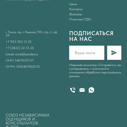
Цены
Контакты
Филиалы
Политика ПДН
ПОДПИСАТЬСЯ
г. Томск, пр-т Ленина, 190, стр. 2, оф.
39
НА НАС
+7 903 955 15 2
5
+7 (3822) 22-15-25
tomsk-snoik@yandex.ru
ИНН: 5407059737
Нажимая на кнопку «Отправить», вы
ОГРН: 1095407002570
соглашаетесь с
политикой в
отношении обработки персональных
данных
.
СОЮЗ НЕЗАВИСИМЫХ
ОЦЕНЩИКОВ И
КОНСУЛЬТАНТОВ
©
2025